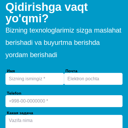
Qidirishga vaqt
yo'qmi?
Bizning texnologlarimiz sizga maslahat
berishadi va buyurtma berishda
yordam berishadi
Имя
Почта
Telefon
Какая задача