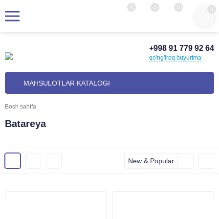
0
0
0
0
+998 91 779 92 64
qo'ng'iroq buyurtma
MAHSULOTLAR KATALOGI
Bosh sahifa
Batareya
New & Popular