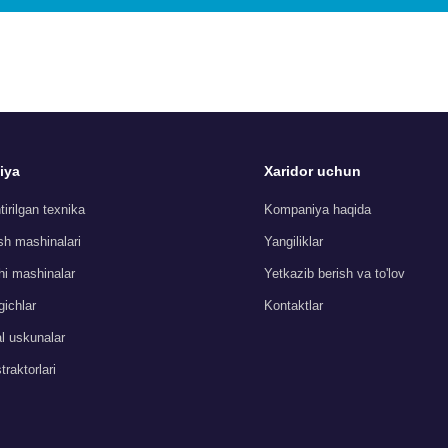
iya
Xaridor uchun
irilgan texnika
Kompaniya haqida
sh mashinalari
Yangiliklar
i mashinalar
Yetkazib berish va to'lov
ichlar
Kontaktlar
 uskunalar
raktorlari