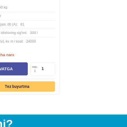
50 kg
e
asi, db (A):
81
idishining sig'imi:
300 l
y), kv. m / soat:
24000
cha narx
min.
VATGA
1
Tez buyurtma
mi?