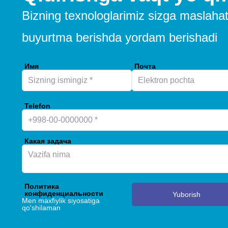
Bizning texnologlarimiz sizga maslahat
buyurtma berishda yordam berishadi
Имя
Почта
Telefon
Какая задача
Политика
конфиденциальности
Yuborish
Men maxfiylik siyosatiga
qo'shilaman