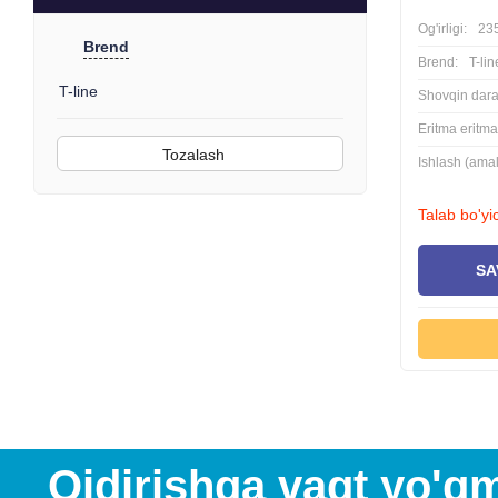
Og'irligi:
23
Brend
Brend:
T-lin
T-line
Shovqin daraj
Eritma eritma 
Tozalash
Ishlash (amali
Talab bo'yi
SA
Qidirishga vaqt yo'q