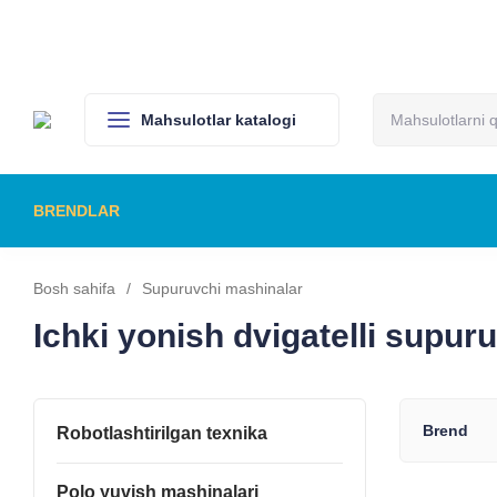
Kompaniya haqida
Bo'sh ish o'rinlari
Yetkazib berish va to'lov
Mahsulotlar katalogi
BRENDLAR
ROBOTLASHTIRILGAN TEXNIKA
POLO 
KOMMUNAL USKUNALAR
GILAM 
Bosh sahifa
/
Supuruvchi mashinalar
Ichki yonish dvigatelli supur
Brend
Robotlashtirilgan texnika
Polo yuvish mashinalari