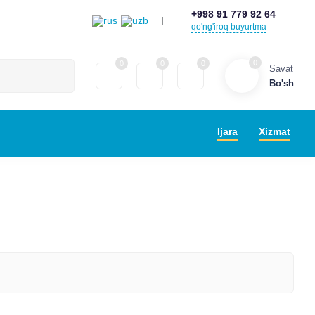
+998 91 779 92 64
tlari
qo'ng'iroq buyurtma
0
0
0
0
Savat
Bo'sh
Ijara
Xizmat
HANGYUTGICHLAR