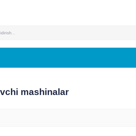
Xizmat va ta'mirlash
Kontaktlar
Huquqiy ma’lumot va tijorat shar
YUVISH MASHINALARI
SUPURUVCHI MASHINALAR
C
EKSTRAKTORLARI
BATAREYA
IJARA
uvchi mashinalar