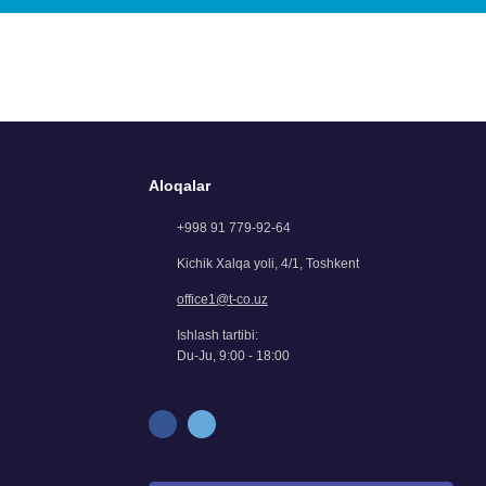
Aloqalar
+998 91 779-92-64
Kichik Xalqa yoli, 4/1, Тоshkent
office1@t-co.uz
Ishlash tartibi:
Du-Ju, 9:00 - 18:00