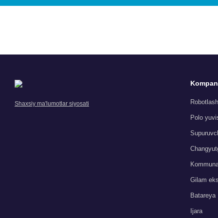
Kompan
Robotlasht
Shaxsiy ma'lumotlar siyosati
Polo yuvi
Supuruvch
Changyutg
Kommunal
Gilam ekst
Batareya
Ijara