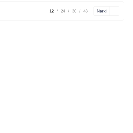
Narxi
12
/
24
/
36
/
48