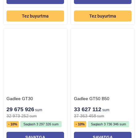
Tez buyurtma
Tez buyurtma
Gadlee GT30
Gadlee GT50 B50
29 675 926
33 627 112
sum
sum
32 973 252
37 363 458
sum
sum
- 10%
Saqlash
3 297 326
sum
- 10%
Saqlash
3 736 346
sum
SAVATGA
SAVATGA