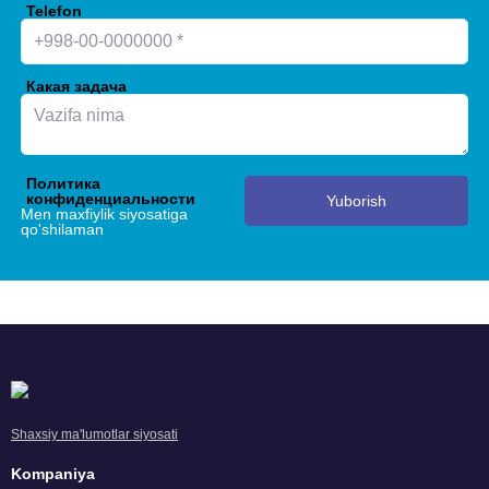
Telefon
Какая задача
Политика
конфиденциальности
Yuborish
Men maxfiylik siyosatiga
qo'shilaman
Shaxsiy ma'lumotlar siyosati
Kompaniya