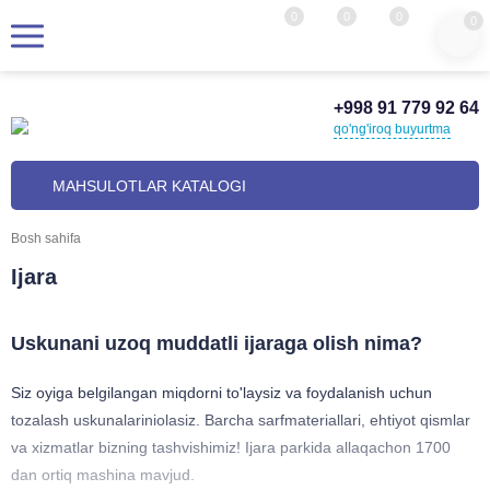
0
0
0
0
+998 91 779 92 64
qo'ng'iroq buyurtma
MAHSULOTLAR KATALOGI
Bosh sahifa
Ijara
Uskunani uzoq muddatli ijaraga olish nima?
Siz oyiga belgilangan miqdorni to'laysiz va foydalanish uchun
tozalash uskunalariniolasiz. Barcha sarfmateriallari, ehtiyot qismlar
va xizmatlar bizning tashvishimiz! Ijara parkida allaqachon 1700
dan ortiq mashina mavjud.