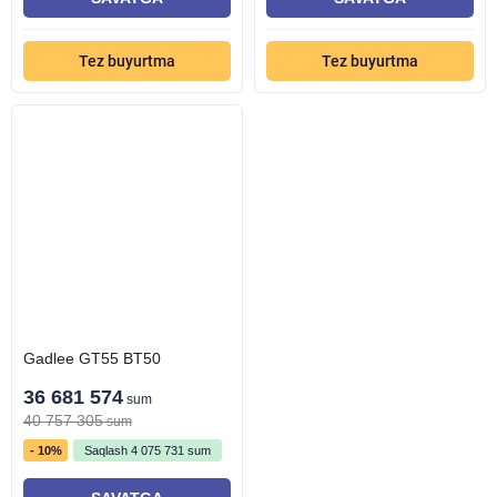
Tez buyurtma
Tez buyurtma
Gadlee GT55 BT50
36 681 574
sum
40 757 305
sum
- 10%
Saqlash
4 075 731
sum