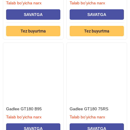
Talab bo'yicha narx
Talab bo'yicha narx
Ijara stavkasi quyidagilarni o'z ichiga olmaydi:
SAVATGA
SAVATGA
mashinaga har kuni muntazam texnik xizmat ko'rsatish
Tez buyurtma
Tez buyurtma
(tanklarni, filtrlarni, shlanglarni yuvish, hidoyat g'ildiraklarini
sochlardan tozalash va boshqalar);
noto'g'ri kundalik texnik xizmat ko'rsatish bilan bog'liq
nosozliklarni tuzatish (g'ildiraklarning axloqsizligi natijasida tiqilib
qolgan tiqilib qolgan filtrlar);
inson omilidan kelib chiqadigan buzilishlarni tuzatish (noto'g'ri
ishlov berish, to'qnashuvlar, yiqilishlar va boshqalar).
Gadlee GT180 B95
Gadlee GT180 75RS
Talab bo'yicha narx
Talab bo'yicha narx
SAVATGA
SAVATGA