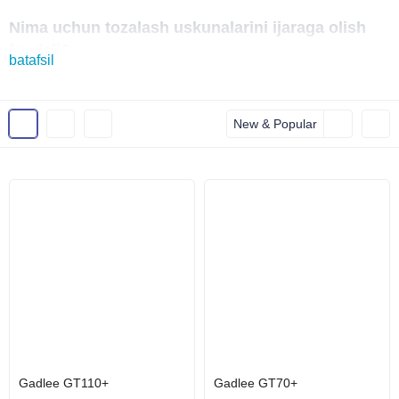
Nima uchun tozalash uskunalarini ijaraga olish
foydali?
batafsil
Mashina sotib olish uchun katta sarmoya talab qilinmaydi
Xarajatlar prognoz qilingan va bir xil
New & Popular
Texnik xizmat ko'rsatish bizning tashvishimiz!
Har 3 oyda mashina qismlarini bepul tekshirish va almashtirish
Ijara stavkasi quyidagilarni o'z ichiga oladi:
tabiiy aşınma va ishlab chiqarishdagi nuqsonlar tufayli yuzaga
keladigan barcha buzilishlarni tuzatish;
sarflanadigan elementlarni almashtirish (chorakda bir martadan
ko'p bo'lmagan);
tekshirish, sozlash uchun mexanikning har chorakda profilaktik
Gadlee GT110+
Gadlee GT70+
ketishi; sarf materiallarini almashtirish (agar kerak bo'lsa).