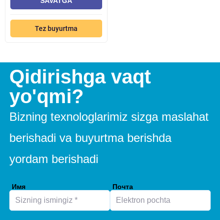
SAVATGA
Tez buyurtma
Qidirishga vaqt
yo'qmi?
Bizning texnologlarimiz sizga maslahat
berishadi va buyurtma berishda
yordam berishadi
Имя
Почта