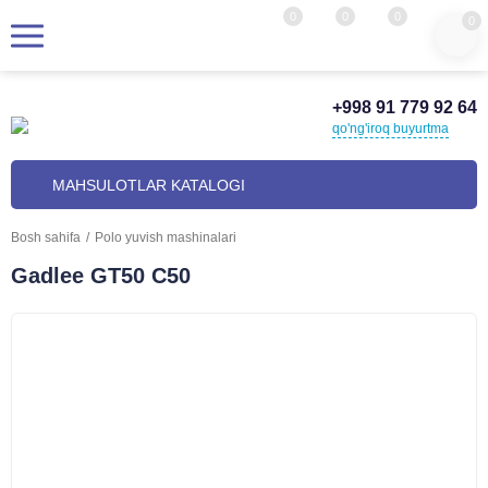
0
0
0
0
+998 91 779 92 64
qo'ng'iroq buyurtma
MAHSULOTLAR KATALOGI
Bosh sahifa
/
Polo yuvish mashinalari
Gadlee GT50 C50