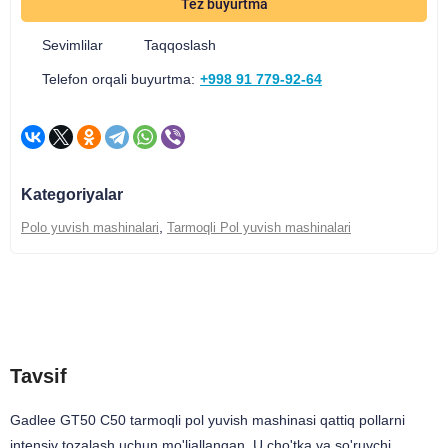
Tez buyurtma
Sevimlilar
Taqqoslash
Telefon orqali buyurtma:
+998 91 779-92-64
Kategoriyalar
,
Polo yuvish mashinalari
Tarmoqli Pol yuvish mashinalari
Tavsif
Xususiyatlari
Yetkazib berish va to'lash
Tavsif
Gadlee GT50 C50 tarmoqli pol yuvish mashinasi qattiq pollarni
intensiv tozalash uchun mo'ljallangan. U cho'tka va so'ruvchi