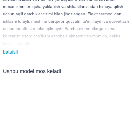
mexanizmni ortiqcha yuklanish va shikastlanishdan himoya qilish
uchun aqlli datchiklar tizimi bilan jihozlangan. Elektr tarmog'idan
ishlashi tufayli, mashina barqaror quvvatni ta'minlaydi va quvvatlash
uchun tanaffuslar talab qilmaydi. Barcha elementlarga xizmat
ko'rsatish oson: cho'tkani asbobsiz almashtirish mumkin, bakka
kirish - bemalol.
batafsil
Afzalliklari
Ushbu model mos keladi
Har qanday qattiq sirtlar - beton, plitalar, bo'yalgan pollar uchun
mos keladi
Aqlli himoya tizimi xizmat muddatini uzaytiradi
Texnik xizmat ko'rsatish qulay va tez
Quvvatlashsiz uzluksiz ishlashi
Gadlee GT50 C50 omborlar, logistika markazlari, supermarketlar va
savdo zallari uchun juda mos. O'ylangan dizayni tufayli mashina