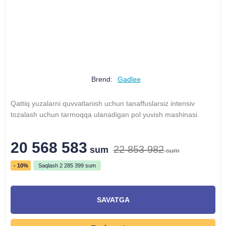
Brend:
Gadlee
Qattiq yuzalarni quvvatlanish uchun tanaffuslarsiz intensiv
tozalash uchun tarmoqqa ulanadigan pol yuvish mashinasi.
20 568 583
22 853 982
sum
sum
- 10%
Saqlash
2 285 399
sum
SAVATGA