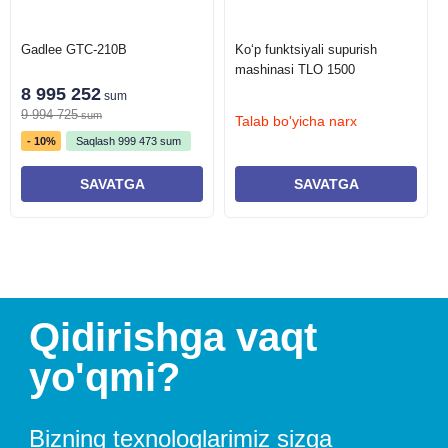
yuqori yuklamalar sharoitidaham murakkab vazifalarni ishonchli
tarzda bajaradi. GT50 C50 - bu ortiqcha turib qolishlar va murakkab
Gadlee GTC-210B
Ko‘p funktsiyali supurish
mashinasi TLO 1500
texnik xizmat ko'rsatishlarsiz kundalik tozalash uchun ishonchli
8 995 252
tanlov.
sum
9 994 725
sum
Talab bo'yicha narx
- 10%
Saqlash
999 473
sum
SAVATGA
SAVATGA
Qidirishga vaqt
yo'qmi?
Bizning texnologlarimiz sizga