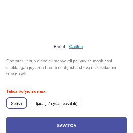
Brend:
Gadlee
Operator uchun o'rindiqli manyovrli pol yuvish mashinasi
cheklangan joylarda ham 5 soatgacha shovqinsiz ishlashni
ta'minlaydi.
Talab bo'yicha narx
Sotish
Ijara (12 oydan boshlab)
SAVATGA