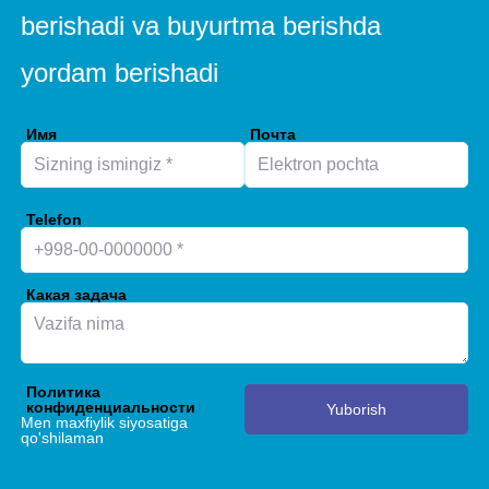
berishadi va buyurtma berishda
yordam berishadi
Имя
Почта
Telefon
Какая задача
Политика
конфиденциальности
Yuborish
Men maxfiylik siyosatiga
qo'shilaman