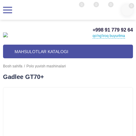
0
0
0
0
+998 91 779 92 64
qo'ng'iroq buyurtma
MAHSULOTLAR KATALOGI
Bosh sahifa
/
Polo yuvish mashinalari
Gadlee GT70+