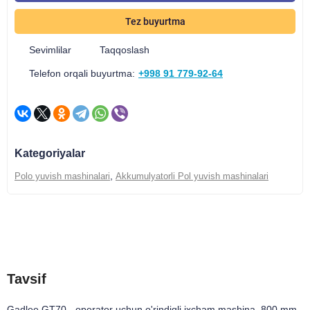
Tez buyurtma
Sevimlilar
Taqqoslash
Telefon orqali buyurtma:
+998 91 779-92-64
Kategoriyalar
,
Polo yuvish mashinalari
Akkumulyatorli Pol yuvish mashinalari
Tavsif
Xususiyatlari
Yetkazib berish va to'lash
Tavsif
Gadlee GT70 - operator uchun o'rindiqli ixcham mashina. 800 mm