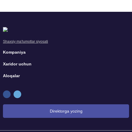
Shaxsiy ma'lumotlar siyosati
Kompaniya
Xaridor uchun
Aloqalar
Direktorga yozing
Bosh direktorga murojaat qiling