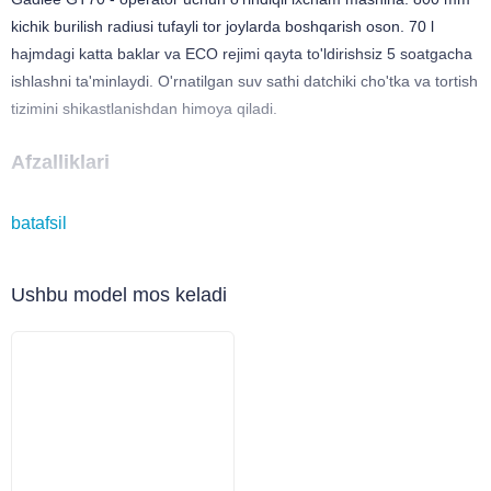
kichik burilish radiusi tufayli tor joylarda boshqarish oson. 70 l
hajmdagi katta baklar va ECO rejimi qayta to'ldirishsiz 5 soatgacha
ishlashni ta'minlaydi. O'rnatilgan suv sathi datchiki cho'tka va tortish
tizimini shikastlanishdan himoya qiladi.
Afzalliklari
Qo'lda ishlatiladigan modellarga qaraganda tezroq ishlaydi
batafsil
Quvvatlanishsiz 5 soatgacha
Ovozsiz tinch ishlashi (faqat 58 dB) - istalgan vaqtda
Ushbu model mos keladi
tozalashingiz mumkin
Qirg'ich polni samarali quritadi
Rulda qulay boshqaruv
Batareya va baklarga oson kirish
Savdo markazlari, ofislar, maktablar, mehmonxonalar, restoranlar,