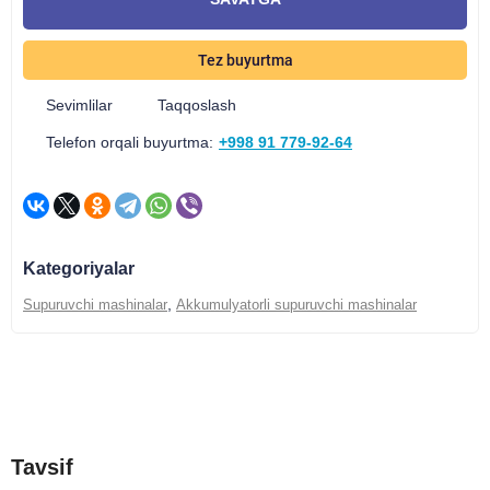
Tez buyurtma
Sevimlilar
Taqqoslash
Telefon orqali buyurtma:
+998 91 779-92-64
Kategoriyalar
,
Supuruvchi mashinalar
Akkumulyatorli supuruvchi mashinalar
Tavsif
Xususiyatlari
Yetkazib berish va to'lash
Tavsif