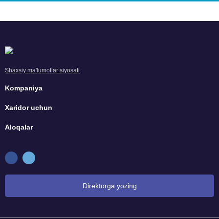
Shaxsiy ma'lumotlar siyosati
Kompaniya
Xaridor uchun
Aloqalar
Direktorga yozing
Bosh direktorga murojaat qiling