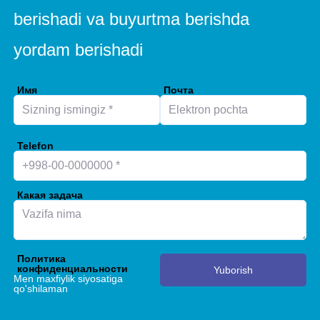
boshqa katta maydonlar uchun mukammal tanlov.
berishadi va buyurtma berishda
yordam berishadi
Имя
Почта
Telefon
Какая задача
Политика
конфиденциальности
Yuborish
Men maxfiylik siyosatiga
qo'shilaman