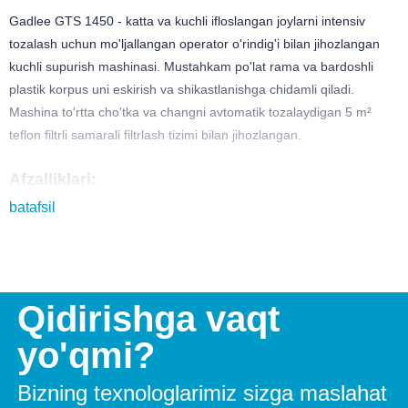
Gadlee GTS 1450 - katta va kuchli ifloslangan joylarni intensiv
tozalash uchun mo'ljallangan operator o'rindig'i bilan jihozlangan
kuchli supurish mashinasi. Mustahkam po'lat rama va bardoshli
plastik korpus uni eskirish va shikastlanishga chidamli qiladi.
Mashina to'rtta cho'tka va changni avtomatik tozalaydigan 5 m²
teflon filtrli samarali filtrlash tizimi bilan jihozlangan.
Afzalliklari:
batafsil
5,5 soatgacha quvvatlanishsiz ishlaydi
10 875 m²/s. gacha tozalaydi
25% gacha qiyaliklarni yengib o'tadi
Qidirishga vaqt
Katta chang yig'uvchi va kuchli filtrlash tizimi
yo'qmi?
Oson boshqarish va minimal texnik xizmat ko'rsatish
Bizning texnologlarimiz sizga maslahat
Gadlee GTS 1450 avtoturargohlar, omborlar, sanoat obyektlari va