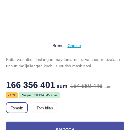
Brend:
Gadlee
Katta va qattiq ifloslangan maydonlarni tez va chuqur tozalash
uchun mo'ljallangan kuchli supurish mashinasi.
166 356 401
184 850 446
sum
sum
- 10%
Saqlash
18 494 045
sum
Tomsiz
Tom bilan
SAVATGA