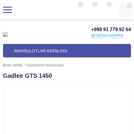
0
0
0
0
+998 91 779 92 64
qo'ng'iroq buyurtma
MAHSULOTLAR KATALOGI
Bosh sahifa
/
Supuruvchi mashinalar
Gadlee GTS 1450