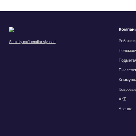
Компан
Роботизи
Shaxsiy ma'lumotlar siyosati
Поломое
Подмета
Пылесос
Коммунал
Ковровые
АКБ
Аренда