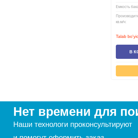
Емкость бак
Производите
кв.м/ч:
Talab bo'yi
В К
Нет времени для по
Наши технологи проконсультируют
и помогут оформить заказ