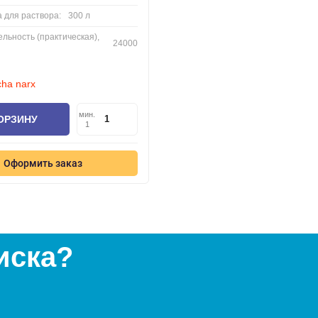
а для раствора:
300 л
льность (практическая),
24000
cha narx
мин.
ОРЗИНУ
1
Оформить заказ
иска?