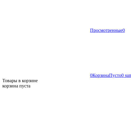
Просмотренные
0
0
Корзина
Пусто
0 su
Товары в корзине
корзина пуста